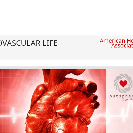
American He
OVASCULAR LIFE
Associa