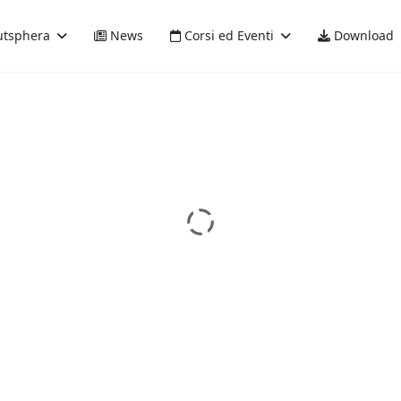
tsphera
News
Corsi ed Eventi
Download