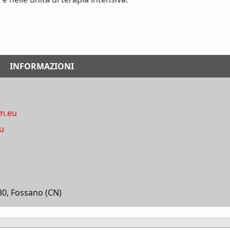
INFORMAZIONI
m.eu
eu
130, Fossano (CN)