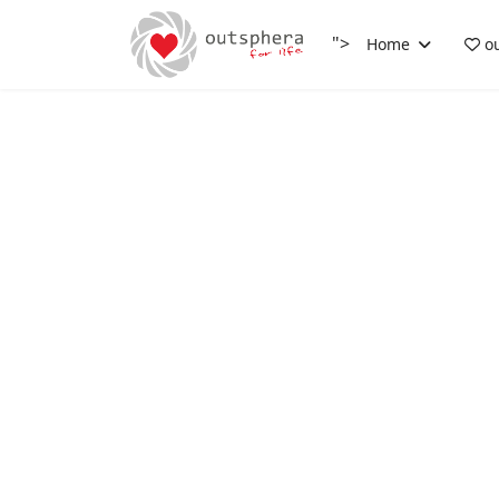
">
Home
ou