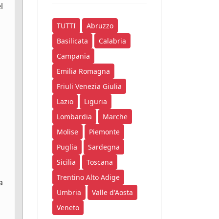
l
TUTTI
Abruzzo
Basilicata
Calabria
Campania
Emilia Romagna
Friuli Venezia Giulia
Lazio
Liguria
Lombardia
Marche
Molise
Piemonte
Puglia
Sardegna
Sicilia
Toscana
Trentino Alto Adige
a
Umbria
Valle d'Aosta
Veneto