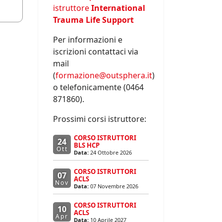
istruttore
International
Trauma Life Support
Per informazioni e
iscrizioni contattaci via
mail
(
formazione@outsphera.it
)
o telefonicamente (0464
871860).
Prossimi corsi istruttore:
CORSO ISTRUTTORI
24
BLS HCP
Ott
Data:
24 Ottobre 2026
CORSO ISTRUTTORI
07
ACLS
Nov
Data:
07 Novembre 2026
CORSO ISTRUTTORI
10
ACLS
Apr
Data:
10 Aprile 2027