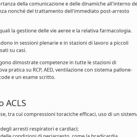
rtanza della comunicazione e delle dinamiche all'interno de
tenza nonché del trattamento dell'immediato post-arresto
ali la gestione delle vie aeree e la relativa farmacologia.
no in sessioni plenarie e in stazioni di lavoro a piccoli
ati su casi.
gono dimostrate competenze in tutte le stazioni di
a pratica su RCP, AED, ventilazione con sistema pallone-
ode e un esame scritto.
so ACLS
e, tra cui compressioni toraciche efficaci, uso di un sistem
gli arresti respiratori e cardiaci;
elle condizioni di periarresto, come la bradicardia