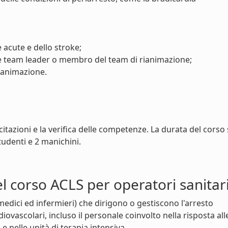
 acute e dello stroke;
e team leader o membro del team di rianimazione;
rianimazione.
rcitazioni e la verifica delle competenze. La durata del corso 
tudenti e 2 manichini.
el corso ACLS per operatori sanitar
 (medici ed infermieri) che dirigono o gestiscono l'arresto
vascolari, incluso il personale coinvolto nella risposta all
nelle unità di terapia intensiva.