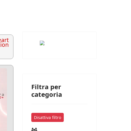
art
tion
Filtra per
categoria
Disattiva filtro