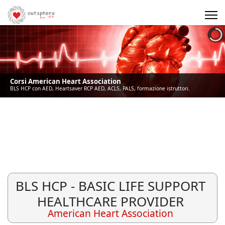
Precedente
Precedente
successivo
successivo
Corsi American Heart Association
BLS HCP con AED, Heartsaver RCP AED, ACLS, PALS, formazione istruttori.
BLS HCP - BASIC LIFE SUPPORT
HEALTHCARE PROVIDER
American Heart Association