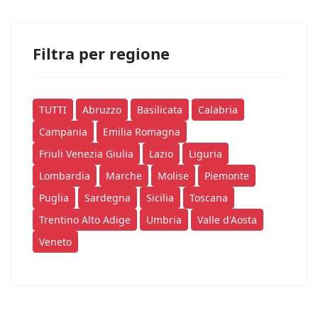
Filtra per regione
TUTTI
Abruzzo
Basilicata
Calabria
Campania
Emilia Romagna
Friuli Venezia Giulia
Lazio
Liguria
Lombardia
Marche
Molise
Piemonte
Puglia
Sardegna
Sicilia
Toscana
Trentino Alto Adige
Umbria
Valle d'Aosta
Veneto