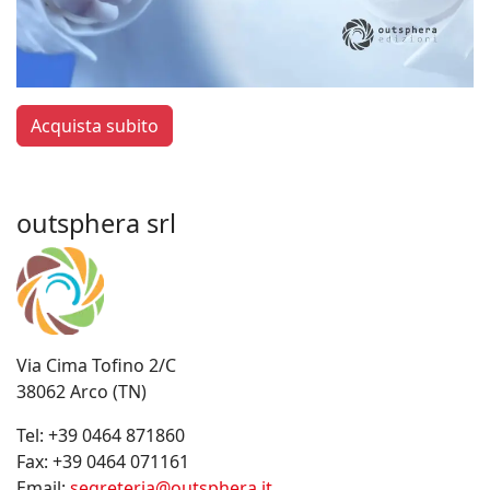
Acquista subito
outsphera srl
Via Cima Tofino 2/C
38062 Arco (TN)
Tel:
+39 0464 871860
Fax:
+39 0464 071161
Email:
segreteria@outsphera.it