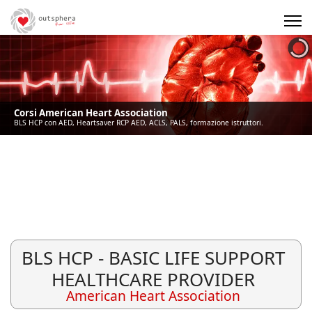
Precedente
Precedente
successivo
successivo
Corsi American Heart Association
BLS HCP con AED, Heartsaver RCP AED, ACLS, PALS, formazione istruttori.
BLS HCP - BASIC LIFE SUPPORT
HEALTHCARE PROVIDER
American Heart Association