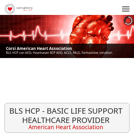
Precedente
Precedente
successivo
successivo
Corsi American Heart Association
BLS HCP con AED, Heartsaver RCP AED, ACLS, PALS, formazione istruttori.
BLS HCP - BASIC LIFE SUPPORT
HEALTHCARE PROVIDER
American Heart Association