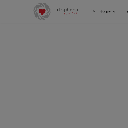
">
Home