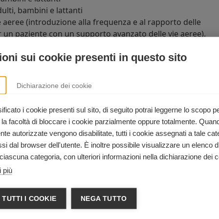
lti, bambini e lattanti
 aeree (introduzione alla frequenza e al rapporto delle
r un paziente con un supporto avanzato delle vie aeree).
oni sui cookie presenti in questo sito
el corso di BLS per operatori sanita
Dichiarazione dei cookie
ari
e ai
soccorritori
che devono sapere eseguire la RCP, oltr
 un'ampia varietà di contesti ospedalieri ed extra-ospedalier
ficato i cookie presenti sul sito, di seguito potrai leggerne lo scopo p
 la facoltà di bloccare i cookie parzialmente oppure totalmente. Quan
e autorizzate vengono disabilitate, tutti i cookie assegnati a tale cat
i dal browser dell'utente. È inoltre possibile visualizzare un elenco d
INFORMAZIONI
ciascuna categoria, con ulteriori informazioni nella dichiarazione dei c
 più
4
ro3@gmail.com ferdinandofichtner82
 TUTTI I COOKIE
NEGA TUTTO
ebook.com/SIMEDmedicina