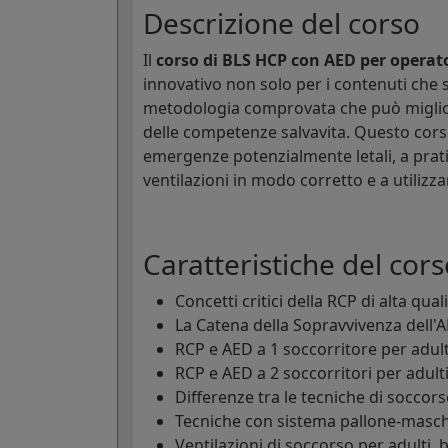
Descrizione del corso
Il
corso di BLS HCP con AED per operato
innovativo non solo per i contenuti che s
metodologia comprovata che può miglior
delle competenze salvavita. Questo cors
emergenze potenzialmente letali, a prati
ventilazioni in modo corretto e a utiliz
Caratteristiche del cors
Concetti critici della RCP di alta qual
La Catena della Sopravvivenza dell'
RCP e AED a 1 soccorritore per adulti
RCP e AED a 2 soccorritori per adulti
Differenze tra le tecniche di soccors
Tecniche con sistema pallone-masche
Ventilazioni di soccorso per adulti, 