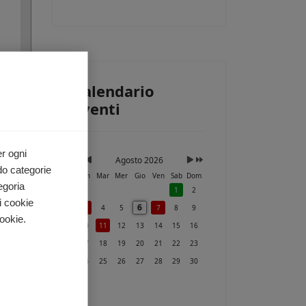
Calendario
ri
Eventi
e a
i.
er ogni
Agosto 2026
do categorie
Lun
Mar
Mer
Gio
Ven
Sab
Dom
egoria
1
2
i cookie
6
3
4
5
7
8
9
ookie.
10
11
12
13
14
15
16
17
18
19
20
21
22
23
24
25
26
27
28
29
30
31