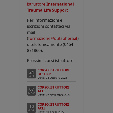
istruttore
International
Trauma Life Support
Per informazioni e
iscrizioni contattaci via
mail
(
formazione@outsphera.it
)
o telefonicamente (0464
871860).
Prossimi corsi istruttore:
CORSO ISTRUTTORI
24
BLS HCP
Ott
Data:
24 Ottobre 2026
CORSO ISTRUTTORI
07
ACLS
Nov
Data:
07 Novembre 2026
CORSO ISTRUTTORI
10
ACLS
Apr
Data:
10 Aprile 2027