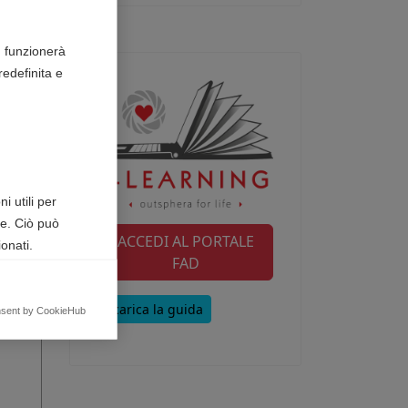
n funzionerà
edefinita e
i utili per
te. Ciò può
ACCEDI AL PORTALE
onati.
FAD
Scarica la guida
egnalando
nsent by CookieHub