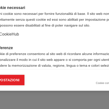
kie necessari
ni cookie sono necessari per fornire funzionalità di base. Il sito web no
data corso + titolo corso
ettamente senza questi cookie ed essi sono abilitati per impostazione pr
io Fichtner
possono essere disabilitati al fine di poter navigare sul sito.
ia (PV)
CookieHub
ferenze
okie di preferenze consentono al sito web di ricordare alcune informazion
onalizzare il modo in cui il sito web appare o si comporta per ogni uten
udere la memorizzazione di valuta, regione, lingua o tema e colori selezi
ie analitici
POSTAZIONI
okie analitici ci aiutano a migliorare il nostro sito web raccogliendo e s
Cookie co
mazioni sull’utilizzo dello stesso da parte dell’utente.
Google Analytics