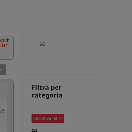
art
tion
se
Filtra per
categoria
Disattiva filtro