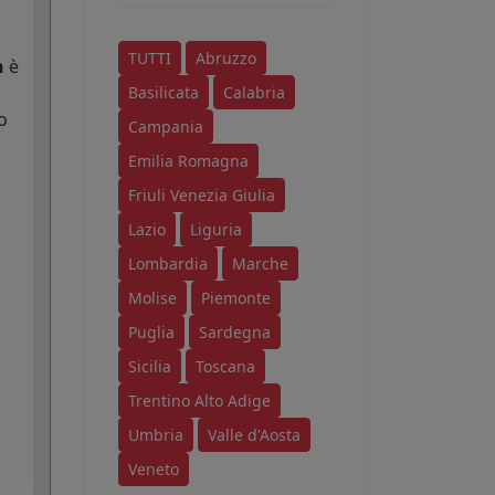
TUTTI
Abruzzo
n
è
Basilicata
Calabria
o
Campania
Emilia Romagna
Friuli Venezia Giulia
Lazio
Liguria
Lombardia
Marche
Molise
Piemonte
Puglia
Sardegna
Sicilia
Toscana
Trentino Alto Adige
Umbria
Valle d'Aosta
Veneto