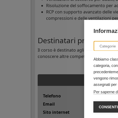
Risoluzione del soffocamento per adu
RCP con supporto avanzato delle vie
compressioni e delle ventilazioni pe
Informazi
Destinatari principali d
Categorie
Il corso è destinato agli
operatori sanit
conoscere altre competenze salvavita, in
Abbiamo classi
categoria, con
precedentement
vengono rimoss
assegnati per 
Per saperne di
Telefono
+39 340 842153
Email
giuseppestirpa
CONSENTI
Sito internet
http://www.fac