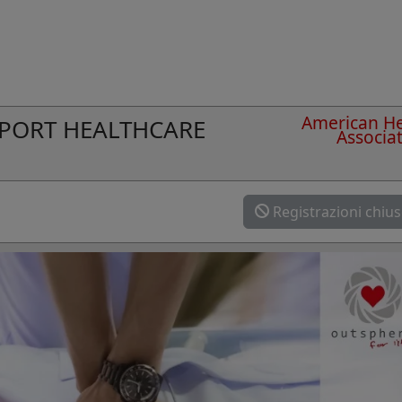
American He
UPPORT HEALTHCARE
Associa
Registrazioni chiu