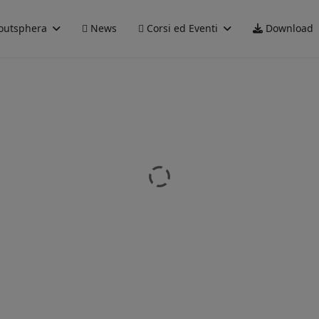
outsphera
News
Corsi ed Eventi
Download