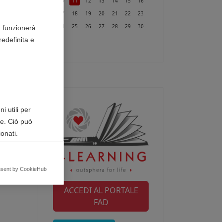
10
11
12
13
14
15
16
17
18
19
20
21
22
23
24
25
26
27
28
29
30
n funzionerà
edefinita e
31
i utili per
te. Ciò può
onati.
egnalando
nsent by CookieHub
ACCEDI AL PORTALE
FAD