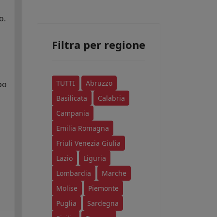
o.
Filtra per regione
TUTTI
Abruzzo
po
Basilicata
Calabria
Campania
Emilia Romagna
Friuli Venezia Giulia
Lazio
Liguria
Lombardia
Marche
Molise
Piemonte
Puglia
Sardegna