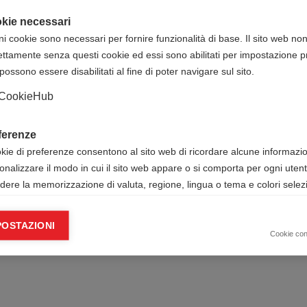
INFORMAZIONI
kie necessari
ni cookie sono necessari per fornire funzionalità di base. Il sito web no
ettamente senza questi cookie ed essi sono abilitati per impostazione pr
1
possono essere disabilitati al fine di poter navigare sul sito.
i@azzurraimpresasociale.com
CookieHub
my
ferenze
data corso + titolo corso
okie di preferenze consentono al sito web di ricordare alcune informazion
ti
onalizzare il modo in cui il sito web appare o si comporta per ogni uten
udere la memorizzazione di valuta, regione, lingua o tema e colori selezi
a Costa 1, Porto San Giorgio (FM)
ie analitici
POSTAZIONI
okie analitici ci aiutano a migliorare il nostro sito web raccogliendo e s
Cookie co
mazioni sull’utilizzo dello stesso da parte dell’utente.
Google Analytics