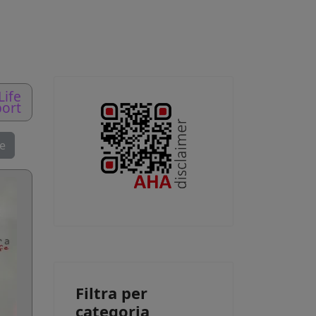
Life
ort
se
Filtra per
categoria