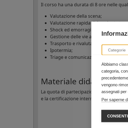
Il corso ha una durata di 8 ore nelle qua
Valutazione della scena;
Valutazione rapida del paziente tra
Shock ed emorragie;
Informazi
Gestione delle vie aeree;
Trasporto e rivalutazione;
Ipotermia;
Categorie
Triage e comunicazioni.
Abbiamo classi
categoria, con
precedentement
Materiale didattico e ce
vengono rimoss
La quota di partecipazione al corso inclu
assegnati per 
e la certificazione internazionale ITLS D
Per saperne di
CONSENTI