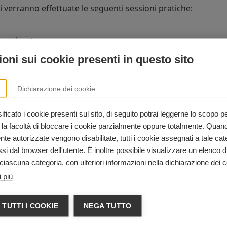
li verranno effettuate le seguenti sessioni pratiche:
umatizzato;
oni sui cookie presenti in questo sito
Dichiarazione dei cookie
ficato i cookie presenti sul sito, di seguito potrai leggerne lo scopo p
 la facoltà di bloccare i cookie parzialmente oppure totalmente. Quan
e autorizzate vengono disabilitate, tutti i cookie assegnati a tale cat
rtificazioni
i dal browser dell'utente. È inoltre possibile visualizzare un elenco d
de il manuale originale ITLS Duty To Respond in lingua itali
ciascuna categoria, con ulteriori informazioni nella dichiarazione dei c
uty To Respond (attestato + eCard).
 più
 TUTTI I COOKIE
NEGA TUTTO