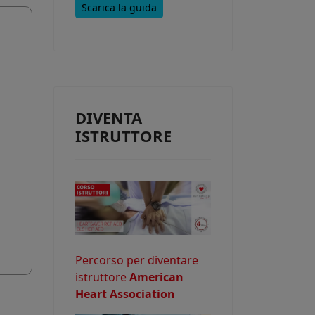
Scarica la guida
e consentire
DIVENTA
o potrebbe
ISTRUTTORE
Percorso per diventare
istruttore
American
Heart Association