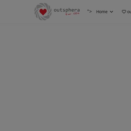
">
Home
ou