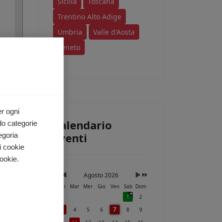
Sicilia
Toscana
Trentino Alto Adige
Umbria
Valle d'Aosta
Veneto
er ogni
Calendario
do categorie
Eventi
egoria
i cookie
ana
ookie.
Agosto 2026
Lun
Mar
Mer
Gio
Ven
Sab
Dom
1
2
7
3
4
5
6
8
9