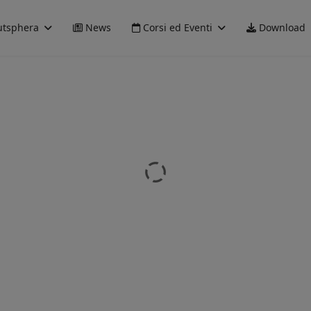
tsphera
News
Corsi ed Eventi
Download