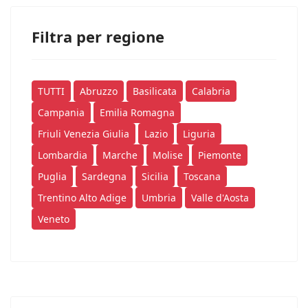
Filtra per regione
TUTTI
Abruzzo
Basilicata
Calabria
Campania
Emilia Romagna
Friuli Venezia Giulia
Lazio
Liguria
Lombardia
Marche
Molise
Piemonte
Puglia
Sardegna
Sicilia
Toscana
Trentino Alto Adige
Umbria
Valle d'Aosta
Veneto