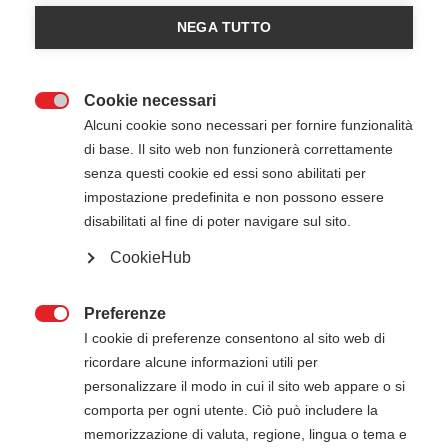
C'è 1 evento imminente
NEGA TUTTO
15
Cookie necessari

Alcuni cookie sono necessari per fornire funzionalità
Ott
di base. Il sito web non funzionerà correttamente
2026
senza questi cookie ed essi sono abilitati per
impostazione predefinita e non possono essere
MANOVRE SALVAVITA
disabilitati al fine di poter navigare sul sito.
Eventi gratuiti
CookieHub
15 Ottobre 2026
20:30
-
22:30
casa riese - Riese Pio X (TV)
Preferenze

+ DETTAGLI
I cookie di preferenze consentono al sito web di
ricordare alcune informazioni utili per
personalizzare il modo in cui il sito web appare o si
comporta per ogni utente. Ciò può includere la
memorizzazione di valuta, regione, lingua o tema e