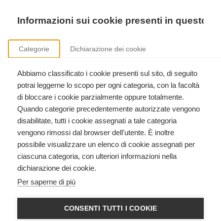
Precedente
Precedente
successivo
successivo
Informazioni sui cookie presenti in questo si
Categorie
Dichiarazione dei cookie
Abbiamo classificato i cookie presenti sul sito, di seguito
Formazione istruttori American Heart Association
potrai leggerne lo scopo per ogni categoria, con la facoltà
Clicca qui per scoprire come diventare istruttore American Heart Association.
di bloccare i cookie parzialmente oppure totalmente.
Quando categorie precedentemente autorizzate vengono
disabilitate, tutti i cookie assegnati a tale categoria
vengono rimossi dal browser dell'utente. È inoltre
possibile visualizzare un elenco di cookie assegnati per
ciascuna categoria, con ulteriori informazioni nella
Formazione esecutori - Eventi
dichiarazione dei cookie.
Per saperne di più
gratuiti
CONSENTI TUTTI I COOKIE
Eventi Prossimi