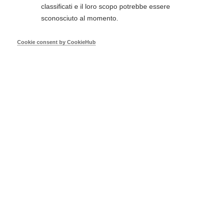
classificati e il loro scopo potrebbe essere
sconosciuto al momento.
Emergenze cardiovascolari
Trauma
Cookie consent by CookieHub
Eventi gratuiti
Primo soccorso pediatrico
Sicurezza sul lavoro
Altri corsi
Formazione istruttori
Filtra per regione
TUTTI
Abruzzo
Basilicata
Calabria