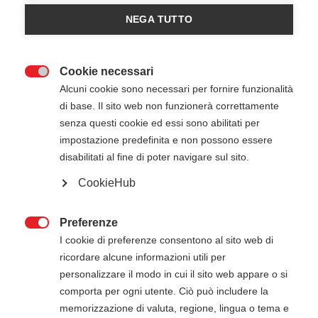
NEGA TUTTO
Poster Manovre Salvavita
Cookie necessari
Categorie: 0
/
File: 2

Alcuni cookie sono necessari per fornire funzionalità
di base. Il sito web non funzionerà correttamente
Linee guida AHA 2015 e 2020
senza questi cookie ed essi sono abilitati per
impostazione predefinita e non possono essere
disabilitati al fine di poter navigare sul sito.
Categorie: 0
/
File: 11
CookieHub
Linee guida AHA 2025
Preferenze

I cookie di preferenze consentono al sito web di
ricordare alcune informazioni utili per
Categorie: 0
/
File: 6
personalizzare il modo in cui il sito web appare o si
comporta per ogni utente. Ciò può includere la
Files più scaricati
memorizzazione di valuta, regione, lingua o tema e