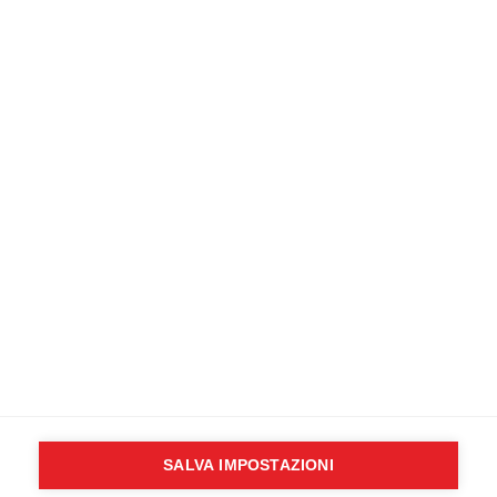
formazione nella tua città.
CONTATTACI SUBITO
Newsletter
Inserisci il tuo indirizzo email:
Scegli la lista alla quale vuoi iscriverti
Sanitario / Soccorritore
Non sanitario
Accetta informativa privacy (
leggi
)
SALVA IMPOSTAZIONI
Copyright © 2024
outsphera srl