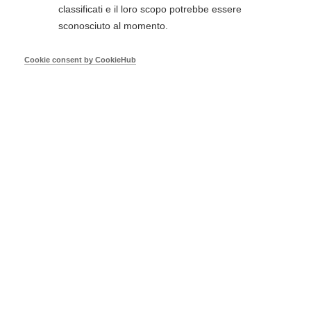
classificati e il loro scopo potrebbe essere
Agosto 2026
sconosciuto al momento.
Lun
Mar
Mer
Gio
Ven
Sab
Dom
1
2
Cookie consent by CookieHub
5
3
4
6
7
8
9
10
11
12
13
14
15
16
17
18
19
20
21
22
23
24
25
26
27
28
29
30
31