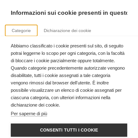
Precedente
Precedente
successivo
successivo
Informazioni sui cookie presenti in questo si
Categorie
Dichiarazione dei cookie
Abbiamo classificato i cookie presenti sul sito, di seguito
Formazione ECM
potrai leggerne lo scopo per ogni categoria, con la facoltà
Accreditamento e gestione di eventi formativi ECM.
di bloccare i cookie parzialmente oppure totalmente.
Quando categorie precedentemente autorizzate vengono
disabilitate, tutti i cookie assegnati a tale categoria
vengono rimossi dal browser dell'utente. È inoltre
possibile visualizzare un elenco di cookie assegnati per
ciascuna categoria, con ulteriori informazioni nella
dichiarazione dei cookie.
Altro
Per saperne di più
Categorie: 0
/
File: 1
CONSENTI TUTTI I COOKIE