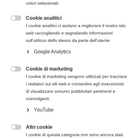
loro infanzia, togliendo a tutti, soprattutto agli
colori selezionati.
adulti, quelle piccole e grandi ansie che possono
accompagnare la vita quotidiana...
Cookie analitici

I cookie analitici ci aiutano a migliorare il nostro sito
Prezzo
€ 16,00
web raccogliendo e segnalando informazioni
sull’utilizzo dello stesso da parte dell’utente.
Visualizza prodotto
Aggiungi al Carrello
Google Analytics
Cookie di marketing

I cookie di marketing vengono utilizzati per tracciare
i visitatori sui siti web e consentire agli inserzionisti
di visualizzare annunci pubblicitari pertinenti e
coinvolgenti.
YouTube
Altri cookie

Delitto a Vienna
I cookie di questa categoria non sono ancora stati