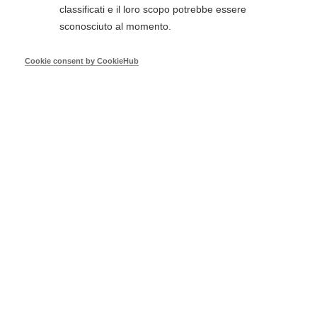
classificati e il loro scopo potrebbe essere
Due secoli fa, proprio nei mesi a cavallo tra il 1814
sconosciuto al momento.
e il 1815, era in corso la più famosa assise politica
della storia: il Congresso di Vienna…
Cookie consent by CookieHub
Prezzo
€ 10,00
Visualizza prodotto
Aggiungi al Carrello