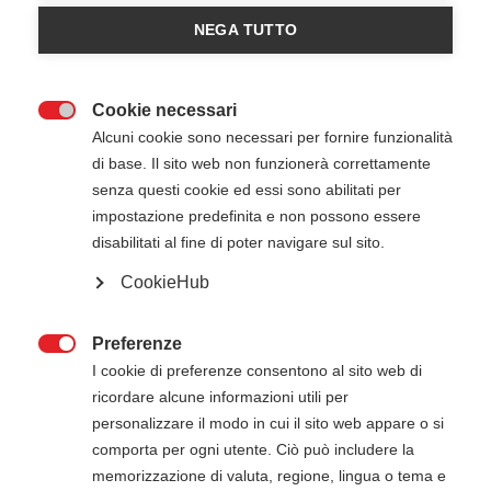
Ordinamento:
NEGA TUTTO
Visualizza
n.:
Cookie necessari

Alcuni cookie sono necessari per fornire funzionalità
di base. Il sito web non funzionerà correttamente
senza questi cookie ed essi sono abilitati per
impostazione predefinita e non possono essere
disabilitati al fine di poter navigare sul sito.
CookieHub
Preferenze

I cookie di preferenze consentono al sito web di
ricordare alcune informazioni utili per
Il Salvabimbo
personalizzare il modo in cui il sito web appare o si
L’ambizione di questo manuale è quella di
comporta per ogni utente. Ciò può includere la
garantire ai bambini di vivere in modo protetto la
memorizzazione di valuta, regione, lingua o tema e