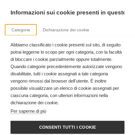
Precedente
Precedente
successivo
successivo
Informazioni sui cookie presenti in questo si
Categorie
Dichiarazione dei cookie
Abbiamo classificato i cookie presenti sul sito, di seguito
Sicurezza nei luoghi di lavoro
potrai leggerne lo scopo per ogni categoria, con la facoltà
Formazione aziendale ai sensi del D.Lgs. 81/2008.
di bloccare i cookie parzialmente oppure totalmente.
Quando categorie precedentemente autorizzate vengono
disabilitate, tutti i cookie assegnati a tale categoria
vengono rimossi dal browser dell'utente. È inoltre
possibile visualizzare un elenco di cookie assegnati per
ciascuna categoria, con ulteriori informazioni nella
dichiarazione dei cookie.
Categorie
Per saperne di più
Libreria
CONSENTI TUTTI I COOKIE