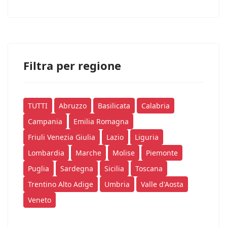
Filtra per regione
TUTTI
Abruzzo
Basilicata
Calabria
Campania
Emilia Romagna
Friuli Venezia Giulia
Lazio
Liguria
Lombardia
Marche
Molise
Piemonte
Puglia
Sardegna
Sicilia
Toscana
Trentino Alto Adige
Umbria
Valle d'Aosta
Veneto