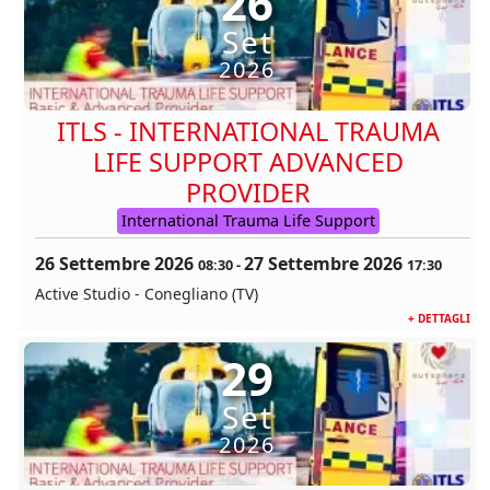
26
Set
2026
ITLS - INTERNATIONAL TRAUMA
LIFE SUPPORT ADVANCED
PROVIDER
International Trauma Life Support
26 Settembre 2026
27 Settembre 2026
08:30
-
17:30
Active Studio - Conegliano (TV)
+ DETTAGLI
29
Set
2026