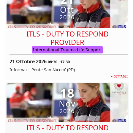
Ott
2026
ITLS - DUTY TO RESPOND
PROVIDER
International Trauma Life Support
21 Ottobre 2026
08:30
-
17:30
Informaz - Ponte San Nicolo' (PD)
+ DETTAGLI
18
Nov
2026
ITLS - DUTY TO RESPOND