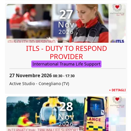
27
Nov
2026
ITLS - DUTY TO RESPOND
PROVIDER
International Trauma Life Support
27 Novembre 2026
08:30
-
17:30
Active Studio - Conegliano (TV)
+ DETTAGLI
28
Nov
2026