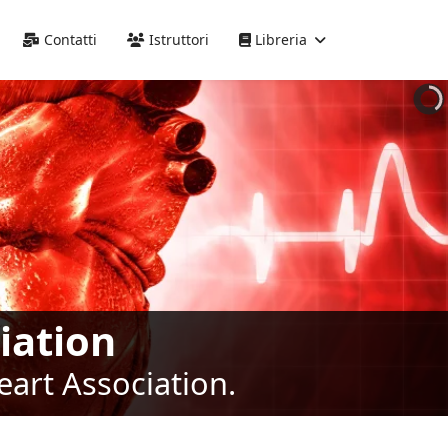
Precedente
Precedente
successivo
successivo
Contatti
Istruttori
Libreria
iation
eart Association.