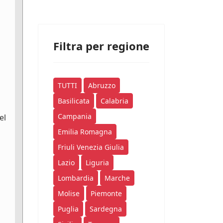
Filtra per regione
TUTTI
Abruzzo
Basilicata
Calabria
Campania
el
Emilia Romagna
Friuli Venezia Giulia
Lazio
Liguria
Lombardia
Marche
Molise
Piemonte
Puglia
Sardegna