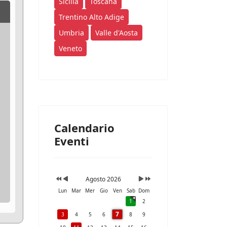
Sicilia
Toscana
Trentino Alto Adige
Umbria
Valle d'Aosta
Veneto
Calendario
Eventi
Agosto 2026
Lun
Mar
Mer
Gio
Ven
Sab
Dom
1
2
7
3
4
5
6
8
9