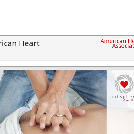
American He
ican Heart
Associa