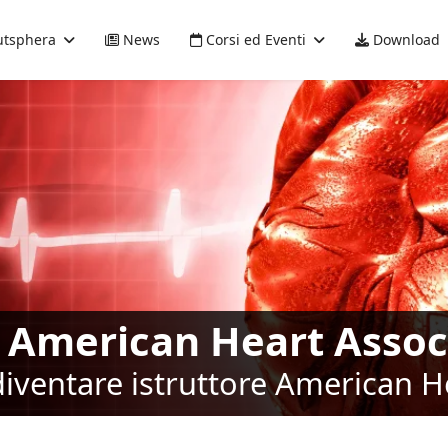
tsphera
News
Corsi ed Eventi
Download
i American Heart Assoc
diventare istruttore American H