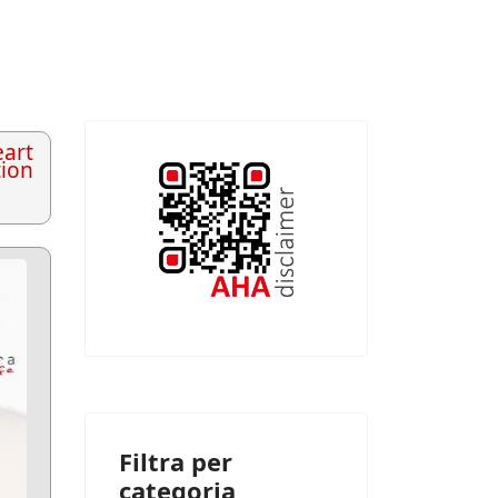
art
tion
Filtra per
categoria