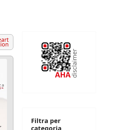
art
tion
Filtra per
categoria