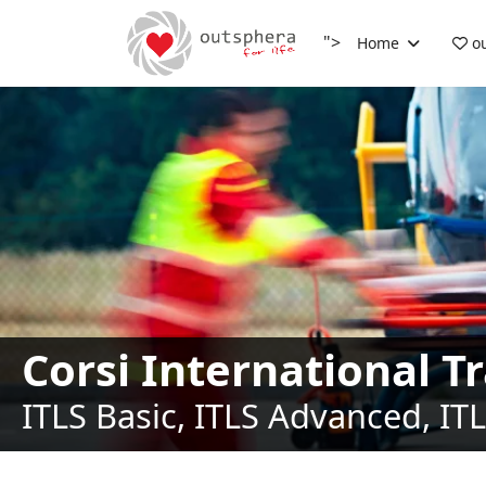
">
Home
ou
Corsi International T
ITLS Basic, ITLS Advanced, IT