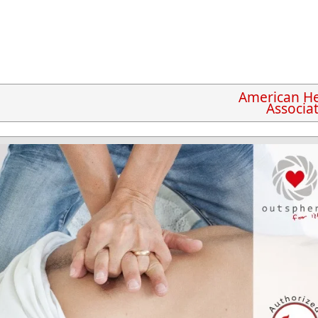
American He
Associa