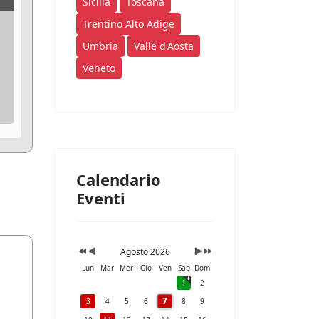
Sicilia
Toscana
Trentino Alto Adige
Umbria
Valle d'Aosta
Veneto
Calendario
Eventi
Agosto 2026
Lun
Mar
Mer
Gio
Ven
Sab
Dom
1
2
7
3
4
5
6
8
9