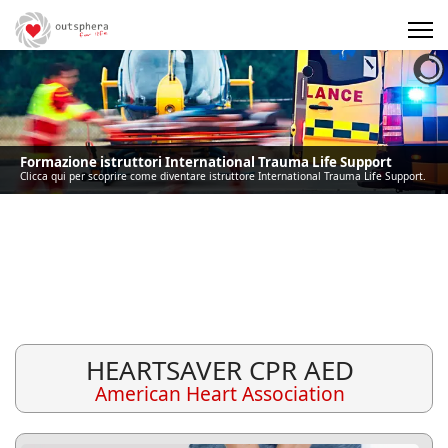
Precedente
Precedente
successivo
successivo
Formazione istruttori International Trauma Life Support
Clicca qui per scoprire come diventare istruttore International Trauma Life Support.
HEARTSAVER CPR AED
American Heart Association