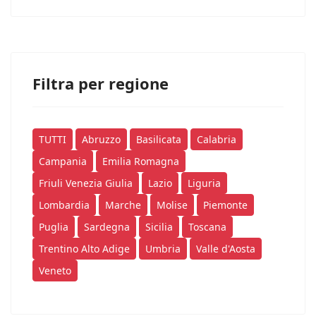
Filtra per regione
TUTTI
Abruzzo
Basilicata
Calabria
Campania
Emilia Romagna
Friuli Venezia Giulia
Lazio
Liguria
Lombardia
Marche
Molise
Piemonte
Puglia
Sardegna
Sicilia
Toscana
Trentino Alto Adige
Umbria
Valle d'Aosta
Veneto