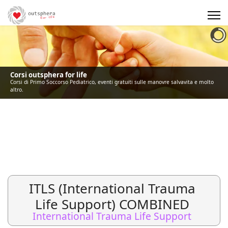
Precedente
Precedente
successivo
successivo
Corsi outsphera for life
Corsi di Primo Soccorso Pediatrico, eventi gratuiti sulle manovre salvavita e molto
altro.
ITLS (International Trauma
Life Support) COMBINED
International Trauma Life Support