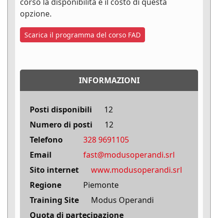
corso la disponibilità e il costo di questa
opzione.
Scarica il programma del corso FAD
INFORMAZIONI
Posti disponibili
12
Numero di posti
12
Telefono
328 9691105
Email
fast@modusoperandi.srl
Sito internet
www.modusoperandi.srl
Regione
Piemonte
Training Site
Modus Operandi
Quota di partecipazione