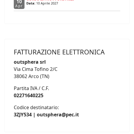
10
Data:
10 Aprile 2027
Apr
FATTURAZIONE ELETTRONICA
outsphera srl
Via Cima Tofino 2/C
38062 Arco (TN)
Partita IVA / C.F.
02271640225
Codice destinatario:
3ZJY534 | outsphera@pec.it