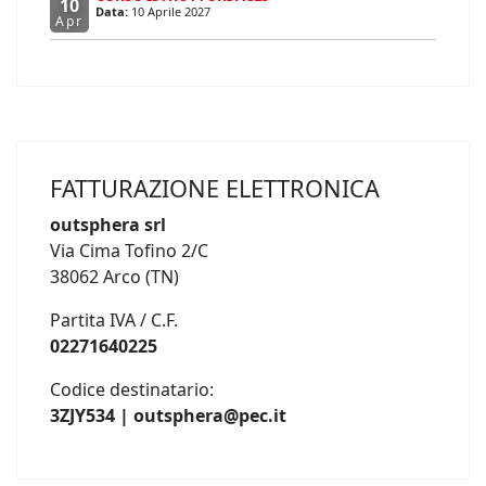
10
Data:
10 Aprile 2027
Apr
FATTURAZIONE ELETTRONICA
outsphera srl
Via Cima Tofino 2/C
38062 Arco (TN)
Partita IVA / C.F.
02271640225
Codice destinatario:
3ZJY534 | outsphera@pec.it