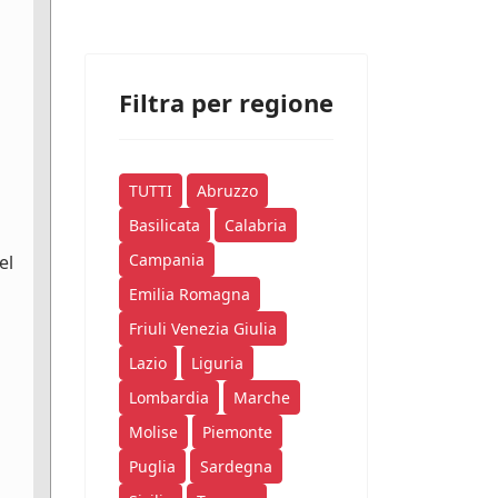
Filtra per regione
TUTTI
Abruzzo
Basilicata
Calabria
Campania
el
Emilia Romagna
Friuli Venezia Giulia
Lazio
Liguria
Lombardia
Marche
Molise
Piemonte
Puglia
Sardegna