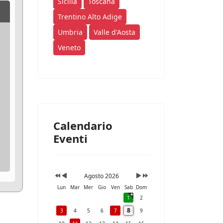
Sicilia
Toscana
Trentino Alto Adige
Umbria
Valle d'Aosta
Veneto
Calendario
Eventi
Agosto 2026
Lun
Mar
Mer
Gio
Ven
Sab
Dom
1
2
8
3
4
5
6
7
9