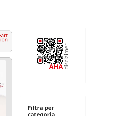
art
tion
Filtra per
categoria