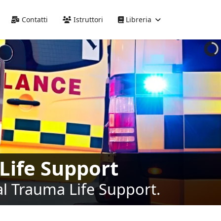
Precedente
Precedente
successivo
successivo
Contatti
Istruttori
Libreria
Life Support
al Trauma Life Support.