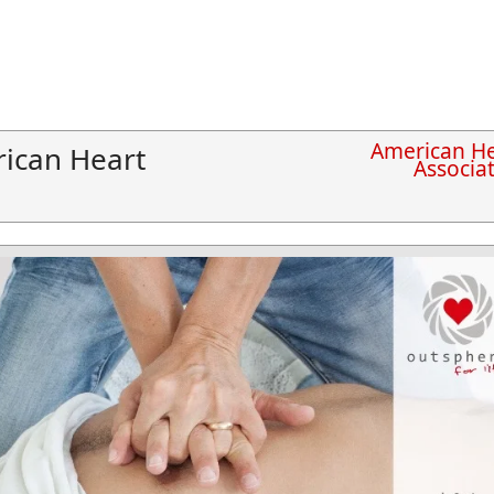
American He
ican Heart
Associa