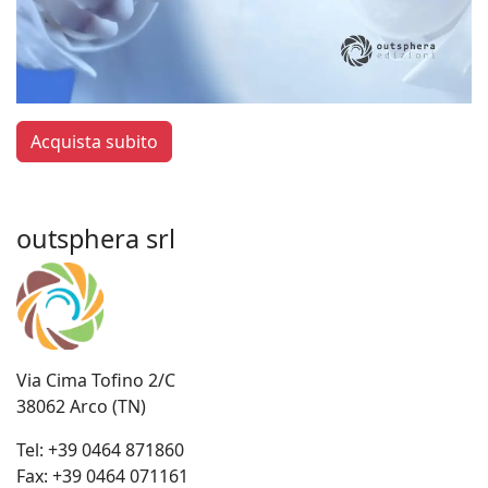
Acquista subito
outsphera srl
Via Cima Tofino 2/C
38062 Arco (TN)
Tel:
+39 0464 871860
Fax:
+39 0464 071161