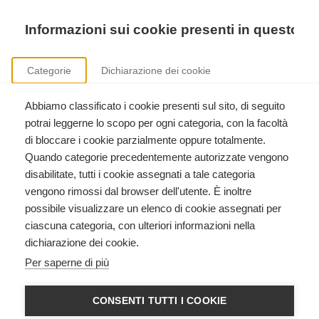
Precedente
Precedente
successivo
successivo
Informazioni sui cookie presenti in questo si
Categorie
Dichiarazione dei cookie
Abbiamo classificato i cookie presenti sul sito, di seguito
Formazione istruttori International Trauma Life Support
potrai leggerne lo scopo per ogni categoria, con la facoltà
Clicca qui per scoprire come diventare istruttore International Trauma Life Support.
di bloccare i cookie parzialmente oppure totalmente.
Quando categorie precedentemente autorizzate vengono
disabilitate, tutti i cookie assegnati a tale categoria
vengono rimossi dal browser dell'utente. È inoltre
possibile visualizzare un elenco di cookie assegnati per
ciascuna categoria, con ulteriori informazioni nella
dichiarazione dei cookie.
HEARTSAVER CPR AED
Per saperne di più
American Heart Association
CONSENTI TUTTI I COOKIE