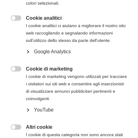
colori selezionati.
Cookie analitici
Descrizione del corso

I cookie analitici ci aiutano a migliorare il nostro sito
Il
corso Heartsaver RCP AED dell’American
web raccogliendo e segnalando informazioni
Heart Association
ha lo scopo di trasmettere
sull’utilizzo dello stesso da parte dell’utente.
agli studenti le competenze fondamentali e le
Google Analytics
conoscenze necessarie per rispondere alle
emergenze e gestirle nei minuti che precedono
l’arrivo del Sistema di Emergenza Territoriale
Cookie di marketing

(operatori di primo intervento).
I cookie di marketing vengono utilizzati per tracciare
i visitatori sui siti web e consentire agli inserzionisti
Il corso Heartsaver RCP AED consentirà agli
di visualizzare annunci pubblicitari pertinenti e
studenti di apprendere argomenti quali
coinvolgenti.
RCP e uso dell'AED sugli adulti
YouTube
Moduli opzionali di RCP e uso dell'AED sui
bambini e RCP sui lattanti
Altri cookie

Una volta finalizzato un corso Heartsaver, gli
I cookie di questa categoria non sono ancora stati