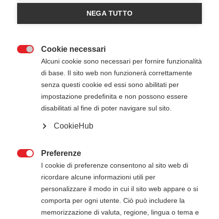
NEGA TUTTO
Cookie necessari

Alcuni cookie sono necessari per fornire funzionalità
di base. Il sito web non funzionerà correttamente
senza questi cookie ed essi sono abilitati per
24 Giugno 2026
08:30
-
15:30
impostazione predefinita e non possono essere
Aeroporto di Milano Linate - Milano (MI)
disabilitati al fine di poter navigare sul sito.
CookieHub
ATTENZIONE
Preferenze

Il pagamento della quota di iscrizione deve
I cookie di preferenze consentono al sito web di
essere effettuato entro 5 giorni dalla data di
ricordare alcune informazioni utili per
inizio del corso. Gli estremi per il pagamento, se
personalizzare il modo in cui il sito web appare o si
non presenti in questa pagina, verranno inviati
comporta per ogni utente. Ciò può includere la
via mail successivamente all'iscrizione online.
memorizzazione di valuta, regione, lingua o tema e