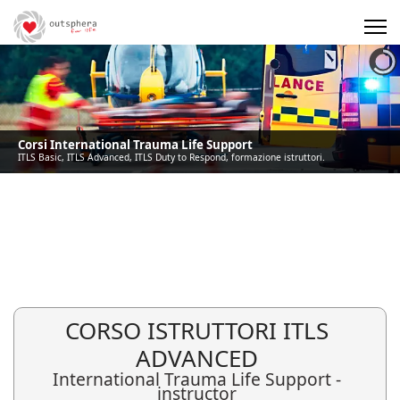
Precedente
Precedente
successivo
successivo
Corsi International Trauma Life Support
ITLS Basic, ITLS Advanced, ITLS Duty to Respond, formazione istruttori.
CORSO ISTRUTTORI ITLS
ADVANCED
International Trauma Life Support -
instructor