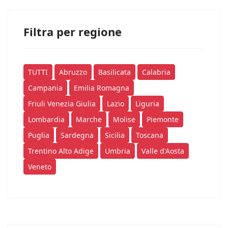
Filtra per regione
TUTTI
Abruzzo
Basilicata
Calabria
Campania
Emilia Romagna
Friuli Venezia Giulia
Lazio
Liguria
Lombardia
Marche
Molise
Piemonte
Puglia
Sardegna
Sicilia
Toscana
Trentino Alto Adige
Umbria
Valle d'Aosta
Veneto