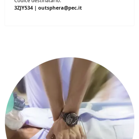
Codice destinatario:
3ZJY534 | outsphera@pec.it