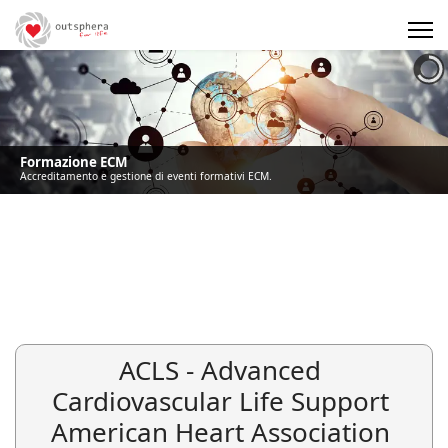
Precedente
Precedente
successivo
successivo
Formazione ECM
Accreditamento e gestione di eventi formativi ECM.
ACLS - Advanced
Cardiovascular Life Support
American Heart Association