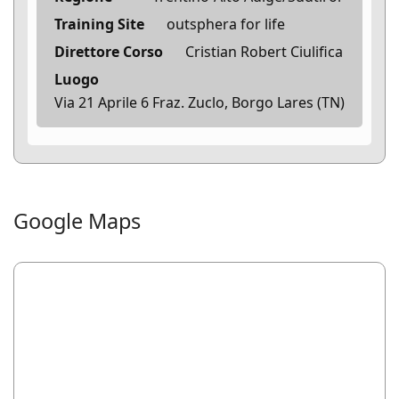
Training Site
outsphera for life
Direttore Corso
Cristian Robert Ciulifica
Luogo
Via 21 Aprile 6 Fraz. Zuclo, Borgo Lares (TN)
Google Maps