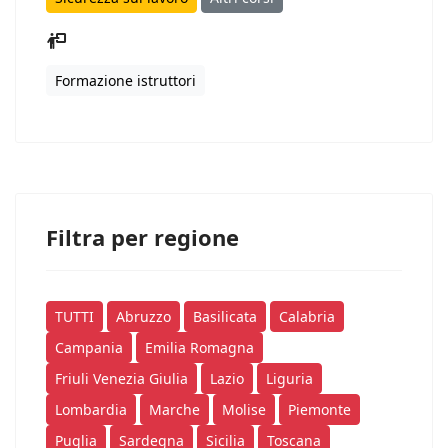
Formazione istruttori
Filtra per regione
TUTTI
Abruzzo
Basilicata
Calabria
Campania
Emilia Romagna
Friuli Venezia Giulia
Lazio
Liguria
Lombardia
Marche
Molise
Piemonte
Puglia
Sardegna
Sicilia
Toscana