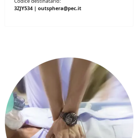
Codice destinatario:
3ZJY534 | outsphera@pec.it