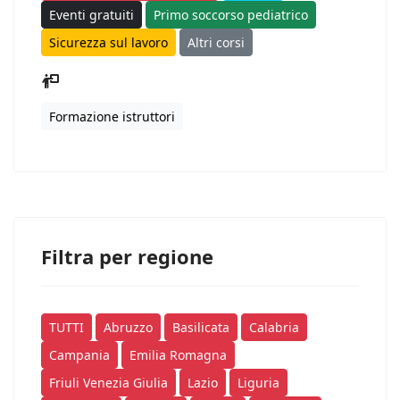
Eventi gratuiti
Primo soccorso pediatrico
Sicurezza sul lavoro
Altri corsi
Formazione istruttori
Filtra per regione
TUTTI
Abruzzo
Basilicata
Calabria
Campania
Emilia Romagna
Friuli Venezia Giulia
Lazio
Liguria