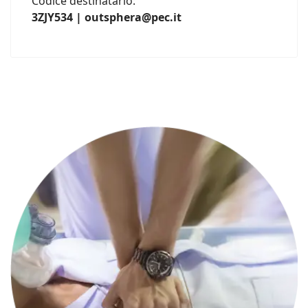
Codice destinatario:
3ZJY534 | outsphera@pec.it