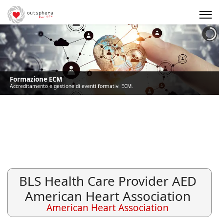
Precedente
Precedente
successivo
successivo
Formazione ECM
Accreditamento e gestione di eventi formativi ECM.
BLS Health Care Provider AED
American Heart Association
American Heart Association