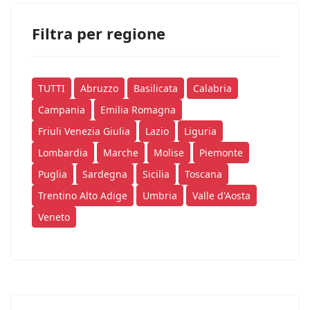
Filtra per regione
TUTTI
Abruzzo
Basilicata
Calabria
Campania
Emilia Romagna
Friuli Venezia Giulia
Lazio
Liguria
Lombardia
Marche
Molise
Piemonte
Puglia
Sardegna
Sicilia
Toscana
Trentino Alto Adige
Umbria
Valle d'Aosta
Veneto