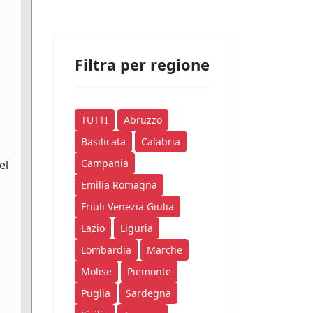
Filtra per regione
TUTTI
Abruzzo
Basilicata
Calabria
Campania
el
Emilia Romagna
Friuli Venezia Giulia
Lazio
Liguria
Lombardia
Marche
Molise
Piemonte
Puglia
Sardegna