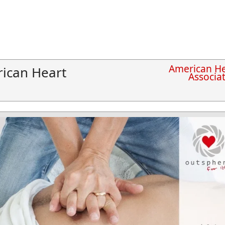
American He
ican Heart
Associa