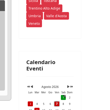
Sicilia
Toscana
Trentino Alto Adige
Umbria
Valle d'Aosta
Veneto
Calendario
Eventi
Agosto 2026
Lun
Mar
Mer
Gio
Ven
Sab
Dom
1
2
7
3
4
5
6
8
9