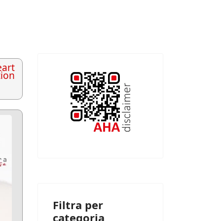
art
tion
Filtra per
categoria